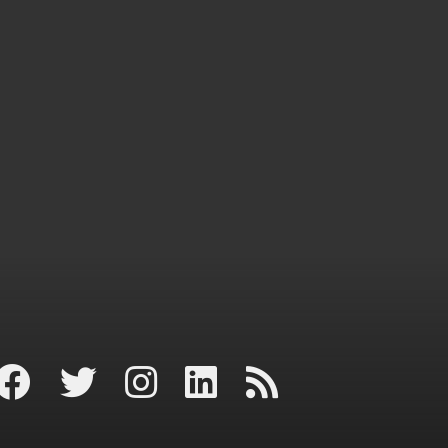
page
profil
profil
profil
RSS
r
facebook
twitter
instagram
LinkedIn